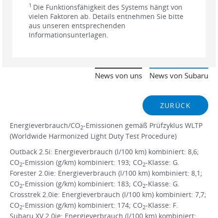
1
Die Funktionsfähigkeit des Systems hängt von
vielen Faktoren ab. Details entnehmen Sie bitte
aus unseren entsprechenden
Informationsunterlagen.
News von uns
News von Subaru
ZURÜCK
Energieverbrauch/CO
-Emissionen gemäß Prüfzyklus WLTP
2
(Worldwide Harmonized Light Duty Test Procedure)
Outback 2.5i: Energieverbrauch (l/100 km) kombiniert: 8,6;
CO
-Emission (g/km) kombiniert: 193; CO
-Klasse: G.
2
2
Forester 2.0ie: Energieverbrauch (l/100 km) kombiniert: 8,1;
CO
-Emission (g/km) kombiniert: 183; CO
-Klasse: G.
2
2
Crosstrek 2.0ie: Energieverbrauch (l/100 km) kombiniert: 7,7;
CO
-Emission (g/km) kombiniert: 174; CO
-Klasse: F.
2
2
Subaru XV 2.0ie: Energieverbrauch (l/100 km) kombiniert: