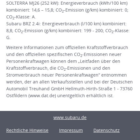
SOLTERRA MJ26 (252 kW): Energieverbrauch (kWh/100 km)
kombiniert: 14,6 – 15,8; CO
-Emission (g/km) kombiniert: 0;
2
CO
-Klasse: A.
2
Subaru BRZ 2.4i: Energieverbrauch (l/100 km) kombiniert:
8,8; CO
-Emission (g/km) kombiniert: 199 - 200; CO
-Klasse:
2
2
G.
Weitere Informationen zum offiziellen Kraftstoffverbrauch
und den offiziellen spezifischen CO
-Emissionen neuer
2
Personenkraftwagen können dem „Leitfaden über den
Kraftstoffverbrauch, die CO
-Emissionen und den
2
Stromverbrauch neuer Personenkraftwagen“ entnommen
werden, der an allen Verkaufsstellen und bei der Deutschen
Automobil Treuhand GmbH Hellmuth-Hirth-Straße 1 - 73760
Ostfildern (www.dat.de) unentgeltlich erhältlich ist.
www.subaru.de
Rechtliche Hinweise
Impressum
Datenschutz