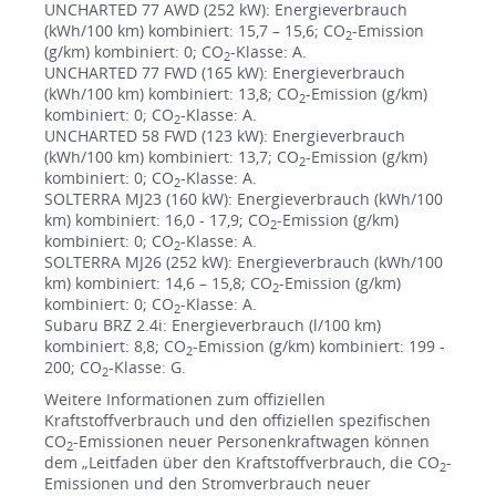
UNCHARTED 77 AWD (252 kW): Energieverbrauch
(kWh/100 km) kombiniert: 15,7 – 15,6; CO
-Emission
2
(g/km) kombiniert: 0; CO
-Klasse: A.
2
UNCHARTED 77 FWD (165 kW): Energieverbrauch
(kWh/100 km) kombiniert: 13,8; CO
-Emission (g/km)
2
kombiniert: 0; CO
-Klasse: A.
2
UNCHARTED 58 FWD (123 kW): Energieverbrauch
(kWh/100 km) kombiniert: 13,7; CO
-Emission (g/km)
2
kombiniert: 0; CO
-Klasse: A.
2
SOLTERRA MJ23 (160 kW): Energieverbrauch (kWh/100
km) kombiniert: 16,0 - 17,9; CO
-Emission (g/km)
2
kombiniert: 0; CO
-Klasse: A.
2
SOLTERRA MJ26 (252 kW): Energieverbrauch (kWh/100
km) kombiniert: 14,6 – 15,8; CO
-Emission (g/km)
2
kombiniert: 0; CO
-Klasse: A.
2
Subaru BRZ 2.4i: Energieverbrauch (l/100 km)
kombiniert: 8,8; CO
-Emission (g/km) kombiniert: 199 -
2
200; CO
-Klasse: G.
2
Weitere Informationen zum offiziellen
Kraftstoffverbrauch und den offiziellen spezifischen
CO
-Emissionen neuer Personenkraftwagen können
2
dem „Leitfaden über den Kraftstoffverbrauch, die CO
-
2
Emissionen und den Stromverbrauch neuer