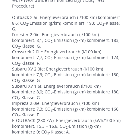
WLTP (Worldwide Harmonized Light Duty Test
Procedure)
Outback 2.5i: Energieverbrauch (l/100 km) kombiniert:
8,6; CO
-Emission (g/km) kombiniert: 193; CO
-Klasse:
2
2
G.
Forester 2.0ie: Energieverbrauch (l/100 km)
kombiniert: 8,1; CO
-Emission (g/km) kombiniert: 183;
2
CO
-Klasse: G.
2
Crosstrek 2.0ie: Energieverbrauch (l/100 km)
kombiniert: 7,7; CO
-Emission (g/km) kombiniert: 174;
2
CO
-Klasse: F.
2
Subaru XV 2.0ie: Energieverbrauch (l/100 km)
kombiniert: 7,9; CO
-Emission (g/km) kombiniert: 180;
2
CO
-Klasse: G.
2
Subaru XV 1.6i: Energieverbrauch (l/100 km)
kombiniert: 8,0; CO
-Emission (g/km) kombiniert: 180;
2
CO
-Klasse: G.
2
Impreza 2.0ie: Energieverbrauch (l/100 km)
kombiniert: 7,3; CO
-Emission (g/km) kombiniert: 166;
2
CO
-Klasse: F.
2
E-OUTBACK (280 kW): Energieverbrauch (kWh/100 km)
kombiniert: 15,3 – 16,6; CO
-Emission (g/km)
2
kombiniert: 0; CO
-Klasse: A.
2